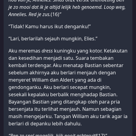
je zo mooi dat ik je altijd lelijk heb genoemd. Loop weg,
Annelies. Red je zus.
(16)
”
“Tidak! Kamu harus ikut denganku!”
“Lari, berlarilah sejauh mungkin, Elies.”
Aku meremas
dress
kuningku yang kotor. Ketakutan
dan kesedihan menjadi satu. Suara tembakan
kembali terdengar. Aku menatap Bastian sebentar
sebelum akhirnya aku berlari menjauh dengan
menyeret William dan Aldert yang ada di
gendonganku. Aku berlari secepat mungkin,
sesekali kepalaku berbalik menghadap Bastian.
Bayangan Bastian yang ditangkap oleh para pria
bersenjata itu terlihat menjauh. Namun sebagian
masih mengejarku. Tangan William aku tarik agar ia
berlari di depanku lebih dahulu.
“Ren zo snel mogelijk, kijk nooit achteruit!
(17)
”