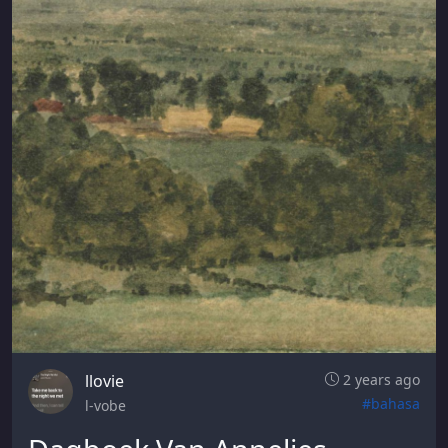
llovie
2 years ago
#bahasa
l-vobe