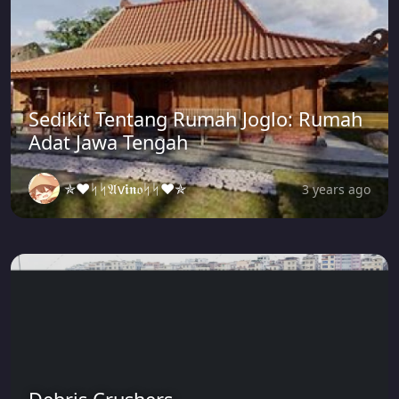
Sedikit Tentang Rumah Joglo: Rumah
Adat Jawa Tengah
✯♥ᛋᛋ𝔄v𝖎𝖓𝔬ᛋᛋ♥✯
3 years ago