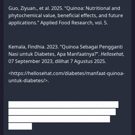
Guo, Ziyuan., et al. 2025. “Quinoa: Nutritional and
phytochemical value, beneficial effects, and future
applications.” Applied Food Research, vol. 5.
Kemala, Findhia. 2023. “Quinoa Sebagai Pengganti
Nasi untuk Diabetes, Apa Manfaatnya?”.
Hellosehat
,
07 September 2023, dilihat 7 Agustus 2025.
<https://hellosehat.com/diabetes/manfaat-quinoa-
untuk-diabetes/>.
Mas’ud Hikmawati, et al. 2022. “Daya Terima dan
analisis kandungan protein serta kalsium boba
dengan penambahan tepung quinoa.” Jurnal
Poltekkes.