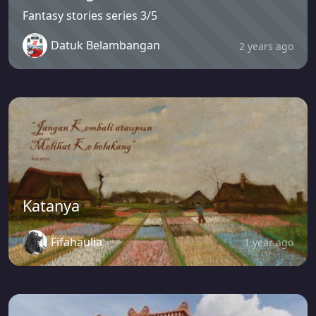
Fantasy stories series 3/5
Datuk Belambangan
2 years ago
Katanya
Fifahaulia
1 year ago