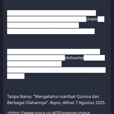
Riskita, Amelia. 2024.”6 Manfaat Quinoa untuk
Anak, Berikut Cara Memasaknya Moms”.
Orami
, 15
Oktober 2024, dilihat 7 Agustus 2025.
<https://www.orami.co.id/magazine/quinoa>
Shinta, Anastasia. 2023. “7 Manfaat Quinoa yang
Telah Terbukti Secara Ilmiah”.
Hellosehat
, 27 Januari
2023, dilihat 7 Agustus 2025.
<https://hellosehat.com/nutrisi/fakta-gizi/manfaat-
quinoa/>
Tanpa Nama. “Mengetahui manfaat Quinoa dan
Berbagai Olahannya”.
Royco
, dilihat 7 Agustus 2025.
<https://www.royco.co.id/50-pangan-masa-