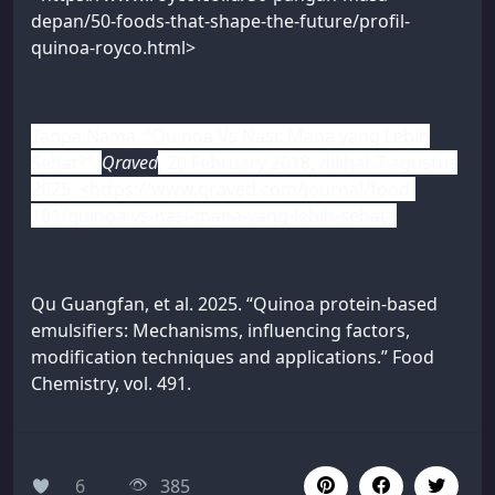
depan/50-foods-that-shape-the-future/profil-
quinoa-royco.html>
Tanpa Nama. “Quinoa Vs Nasi: Mana yang Lebih
Sehat?”.
Qraved
, 20 February 2018, dilihat 7 agustus
2025. <https://www.qraved.com/journal/food-
101/quinoa-vs-nasi-mana-yang-lebih-sehat>
Qu Guangfan, et al. 2025. “Quinoa protein-based
emulsifiers: Mechanisms, influencing factors,
modification techniques and applications.” Food
Chemistry, vol. 491.
6
385