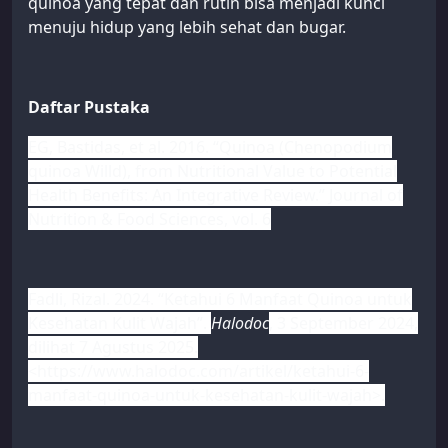
quinoa yang tepat dan rutin bisa menjadi kunci
menuju hidup yang lebih sehat dan bugar.
Daftar Pustaka
EG, Bastidas, et al. 2016. “Quinoa (Chenopodium
quinoa Willd), from Nutritional Value to Potential
Health Benefits: An Integrative Review.” Journal of
Nutrition & Food Sciences, vol. 6
Fadli, Rizal. 2024. “Ketahui 6 Manfaat Quinoa untuk
Kesehatan Kulit Wajah”.
Halodoc
, 3 September 2024,
dilihat 7 Agustus 2025.
<https://www.halodoc.com/artikel/ketahui-6-
manfaat-quinoa-untuk-kesehatan-kulit-wajah>.