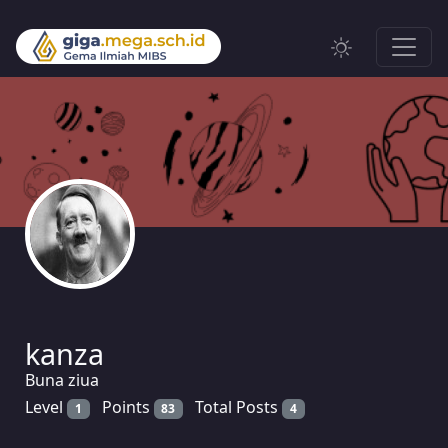
kanza
Buna ziua
Level
Points
Total Posts
1
83
4