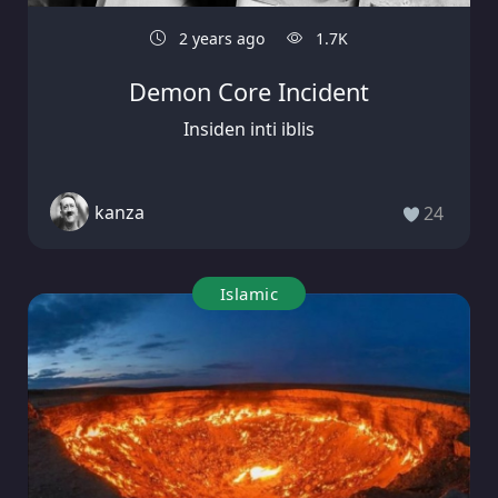
2 years ago
1.7K
Demon Core Incident
Insiden inti iblis
kanza
24
Islamic