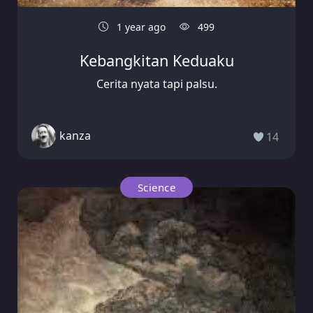
1 year ago
499
Kebangkitan Keduaku
Cerita nyata tapi palsu.
kanza
14
Science