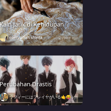
Kain Jarik di Kehidupan
corry aflah shinta
2 years ago
Perubahan Drastis
ラフィーにはフレイヤがいる🤙😝
1 year ago