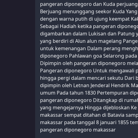
pangeran diponegoro dan Kuda perjuan
Berjuang menunggang seekor Kuda Yang 
dengan warna putih di ujung keempat Ka
Sebagai Hadiah ketika pangeran diponego
digambarkan dalam Lukisan dan Patung y
yang berdiri di Alun alun magelang Pang
untuk kemenangan Dalam perang menghap
diponegoro Pahlawan goa Selarong pada
Dipimpin oleh pangeran diponegoro mel
Pangeran diponegoro Untuk mengawali p
hingga pergi dalam mencari sekutu Dari b
dipimpin oleh Letnan Jenderal Hendrik M
umum Pada tahun 1830 Pertempuran dipo
pangeran diponegoro Ditangkap di ruma
yang mengejarnya Hingga dijebloskan K
makassar sempat ditahan di Batavia samp
makassar pada tanggal 8 januari 1855 
pangeran diponegoro makassar