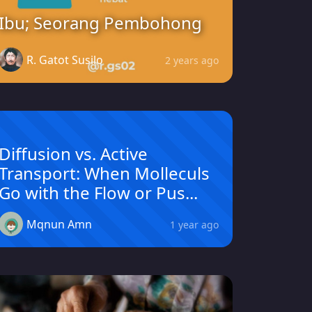
Ibu; Seorang Pembohong
R. Gatot Susilo
2 years ago
Diffusion vs. Active
Transport: When Molleculs
Go with the Flow or Pus...
Mqnun Amn
1 year ago