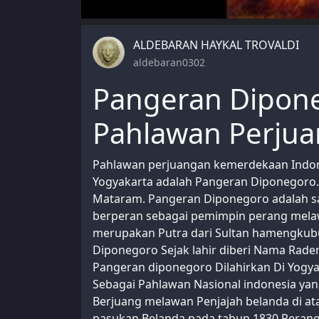
ALDEBARAN HAYKAL TROVALDI
aldebaran0302
Pangeran Dipone
Pahlawan Perju
Pahlawan perjuangan kemerdekaan Indone
Yogyakarta adalah Pangeran Diponegoro. 
Mataram. Pangeran Diponegoro adalah sa
berperan sebagai pemimpin perang mela
merupakan Putra dari Sultan hamengkubu
Diponegoro Sejak lahir diberi Nama Rad
Pangeran diponegoro Dilahirkan Di Yogy
Sebagai Pahlawan Nasional indonesia ya
Berjuang melawan Penjajah belanda di a
pasukan Belanda pada tahun 1830 Peran