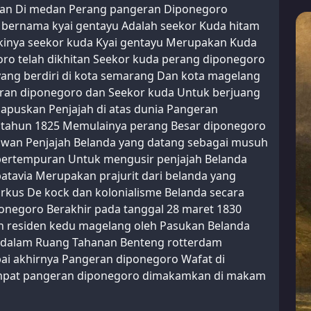
gan Di medan Perang pangeran Diponegoro
bernama kyai gentayu Adalah seekor Kuda hitam
kinya seekor kuda Kyai gentayu Merupakan Kuda
ro telah dikhitan Seekor kuda perang diponegoro
ang berdiri di kota semarang Dan kota magelang
eran diponegoro dan Seekor kuda Untuk berjuang
uskan Penjajah di atas dunia Pangeran
 tahun 1825 Memulainya perang Besar diponegoro
awan Penjajah Belanda yang datang sebagai musuh
ertempuran Untuk mengusir penjajah Belanda
atavia Merupakan prajurit dari belanda yang
arkus De kock dan kolonialisme Belanda secara
negoro Berakhir pada tanggal 28 maret 1830
h residen kedu magelang oleh Pasukan Belanda
e dalam Ruang Tahanan Benteng rotterdam
ai akhirnya Pangeran diponegoro Wafat di
tempat pangeran diponegoro dimakamkan di makam