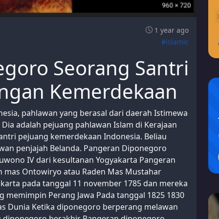
1 year ago
#islamic
goro Seorang Santri
angan Kemerdekaan
sia, pahlawan yang berasal dari daerah Istimewa
Dia adalah pejuang pahlawan Islam di Kerajaan
ntri pejuang kemerdekaan Indonesia. Beliau
wan penjajah Belanda. Pangeran Diponegoro
wono IV dari kesultanan Yogyakarta Pangeran
en mas Ontowiryo atau Raden Mas Mustahar
akarta pada tanggal 11 november 1785 dan mereka
ng memimpin Perang Jawa Pada tanggal 1825 1830
tas Dunia Ketika diponegoro berperang melawan
g diponegoro berakhir Pangeran diponegoro