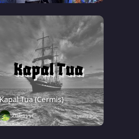
Kapal Tua (Cermis)
ℤ𝕦𝕓𝕒𝕪𝕪𝕣~
3 years ago