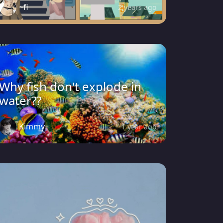
~fi
2 years ago
Why fish don't explode in
water??
Kimmy
1 year ago