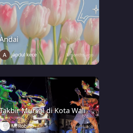
Andai
japdul kece
3 months ago
Takbir Mursal di Kota Wali
M. Robibb
3 years ago