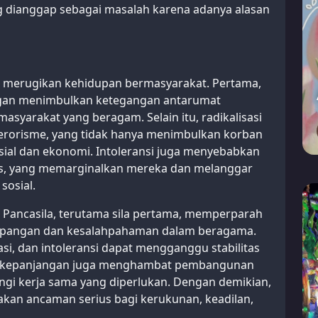
ng dianggap sebagai masalah karena adanya alasan
at merugikan kehidupan bermasyarakat. Pertama,
ngan menimbulkan ketegangan antarumat
yarakat yang beragam. Selain itu, radikalisasi
terorisme, yang tidak hanya menimbulkan korban
osial dan ekonomi. Intoleransi juga menyebabkan
as, yang memarginalkan mereka dan melanggar
sosial.
 Pancasila, terutama sila pertama, memperparah
mpangan dan kesalahpahaman dalam beragama.
sasi, dan intoleransi dapat mengganggu stabilitas
g berkepanjangan juga menghambat pembangunan
i kerja sama yang diperlukan. Dengan demikian,
akan ancaman serius bagi kerukunan, keadilan,