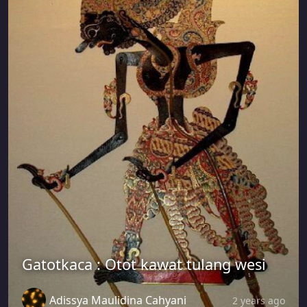
Gatotkaca : Otot kawat tulang wesi
Adissya Maulidina Cahyani
2 years ago