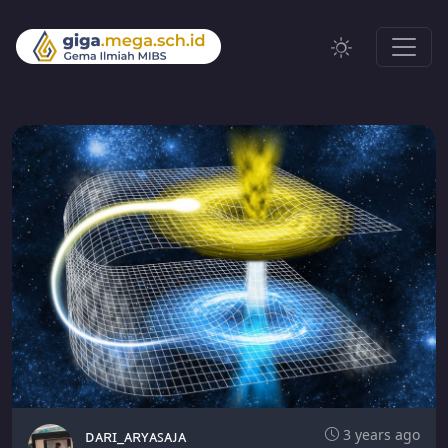
ᴅᴀʀɪ_ᴀʀʏᴀꜱᴀᴊᴀ
3 years ago