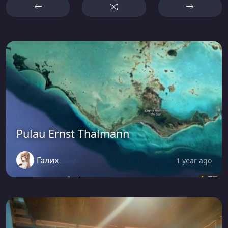
Pulau Ernst Thalmann
Галих
1 year ago