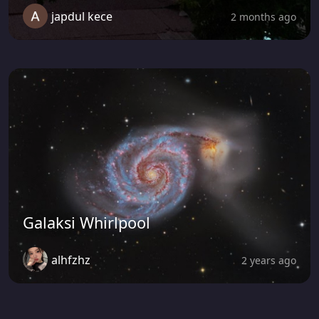
japdul kece
2 months ago
Galaksi Whirlpool
alhfzhz
2 years ago