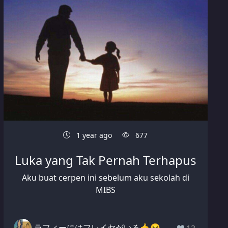
1 year ago
677
Luka yang Tak Pernah Terhapus
Aku buat cerpen ini sebelum aku sekolah di
MIBS
ラフィーにはフレイヤがいる🤙😝