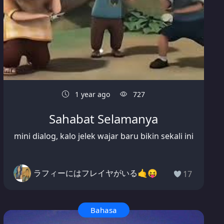
1 year ago
727
Sahabat Selamanya
mini dialog, kalo jelek wajar baru bikin sekali ini
ラフィーにはフレイヤがいる🤙😝
17
Bahasa