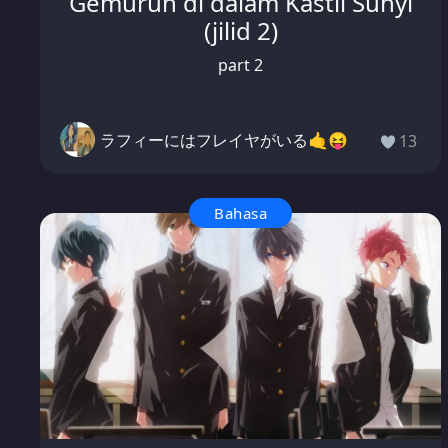
Gemuruh di dalam Kastil Sunyi
(jilid 2)
part 2
ラフィーにはフレイヤがいる🤙😝
13
Bahasa