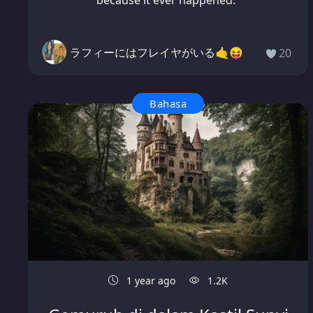
because it ever happened."
ラフィーにはフレイヤがいる🤙😝
20
Bahasa
1 year ago
1.2K