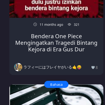
11 months ago
321
Bendera One Piece
Mengingatkan Tragedi Bintang
Kejora di Era Gus Dur
ラフィーにはフレイヤがいる🤙😝
8
Bahasa