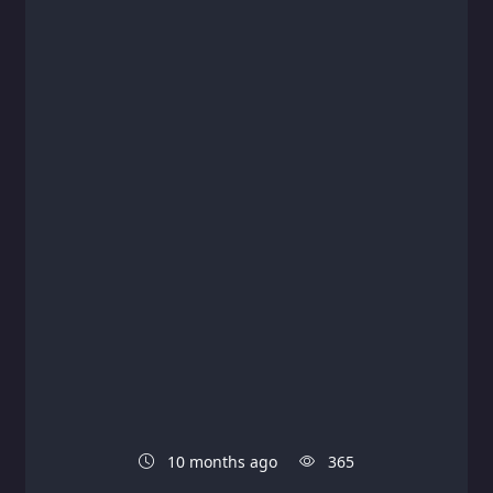
10 months ago
365