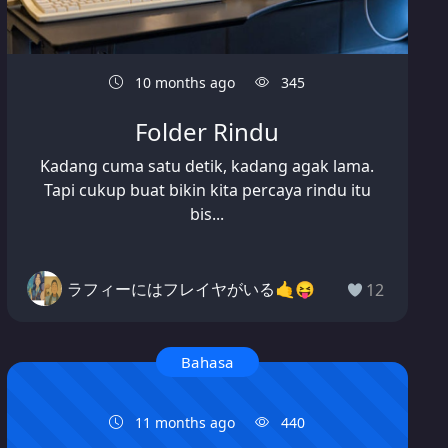
10 months ago
345
Folder Rindu
Kadang cuma satu detik, kadang agak lama.
Tapi cukup buat bikin kita percaya rindu itu
bis...
ラフィーにはフレイヤがいる🤙😝
12
Bahasa
11 months ago
440