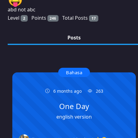
abd not abc
Level
Points
Total Posts
2
246
17
Posts
Bahasa
6 months ago
263
One Day
english version