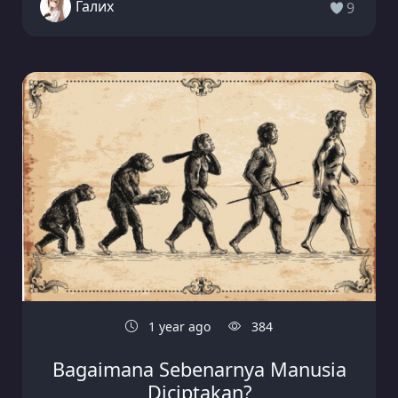
Галих
9
1 year ago
384
Bagaimana Sebenarnya Manusia
Diciptakan?