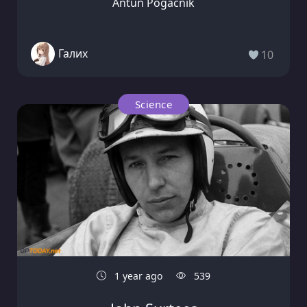
Antun Pogacnik
Галих
10
Science
1 year ago
539