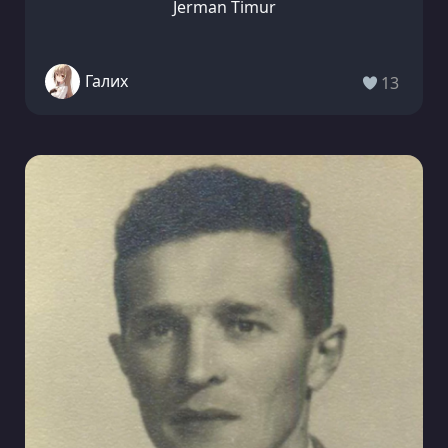
Jerman Timur
Галих
13