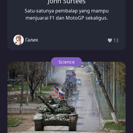
John Surtees
Satu-satunya pembalap yang mampu
menjuarai F1 dan MotoGP sekaligus.
Галих
13
Science