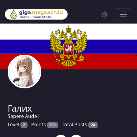
Галих
Sapere Aude !
Level
Points
Total Posts
2
208
24