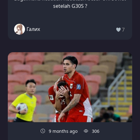
setelah G30S ?
Галих
7
9 months ago
306