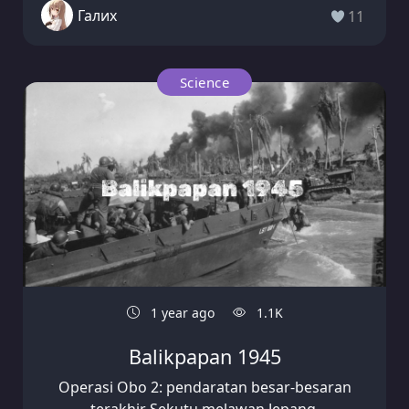
Галих
11
Science
1 year ago
1.1K
Balikpapan 1945
Operasi Obo 2: pendaratan besar-besaran