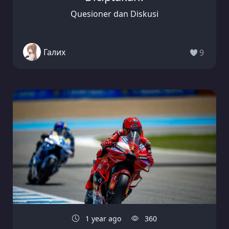
Quesioner dan Diskusi
Галих
9
1 year ago
360