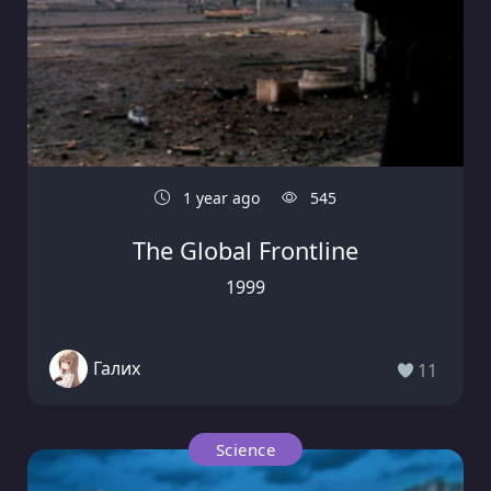
1 year ago
545
The Global Frontline
1999
Галих
11
Science