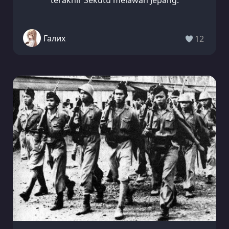
terakhir Sekutu melawan Jepang.
Галих
12